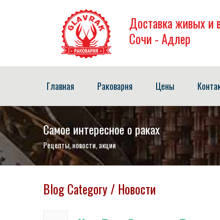
Доставка живых и 
Сочи - Адлер
Главная
Раковарня
Цены
Конта
Самое интересное о раках
Рецепты, новости, акции
Blog Category / Новости