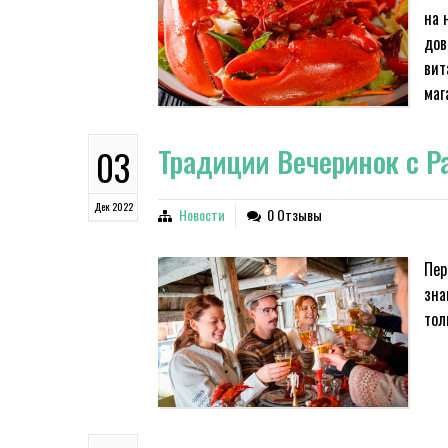
на 
дов
вит
маг
Традиции Вечеринок с Р
03
Дек 2022
Новости
0 Отзывы
Пер
зна
тол