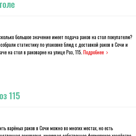
толе
сколько большое значение имеет подача раков на стол покупателю?
собрали статистику по упаковке блюд с доставкой раков в Сочи и
аче на стол в раковарне на улице Роз, 115.
Подробнее
оз 115
ить варёных раков в Сочи можно во многих местах, но есть
нственная раковарня, имеющая собственное фермерское хозяйство