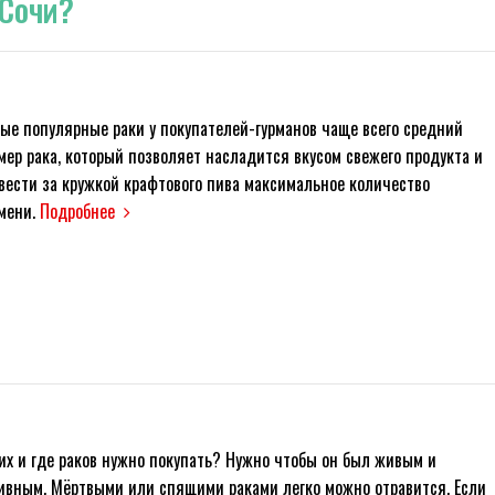
 Сочи?
ые популярные раки у покупателей-гурманов чаще всего средний
мер рака, который позволяет насладится вкусом свежего продукта и
Заказать Доставку Сочи
вести за кружкой крафтового пива максимальное количество
мени.
Подробнее
Отправить
их и где раков нужно покупать? Нужно чтобы он был живым и
ивным. Мёртвыми или спящими раками легко можно отравится. Если