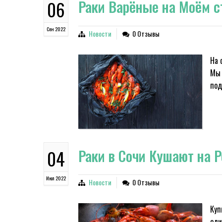
Раки Варёные на Моём с
06
Сен 2022
Новости
0 Отзывы
На 
Мы 
под
Раки в Сочи Кушают на Р
04
Июл 2022
Новости
0 Отзывы
Куп
еди