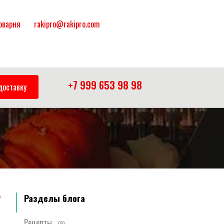
коварня
rakipro@rakipro.com
+7 999 653 98 98
доставку
Разделы блога
Рецепты
(9)