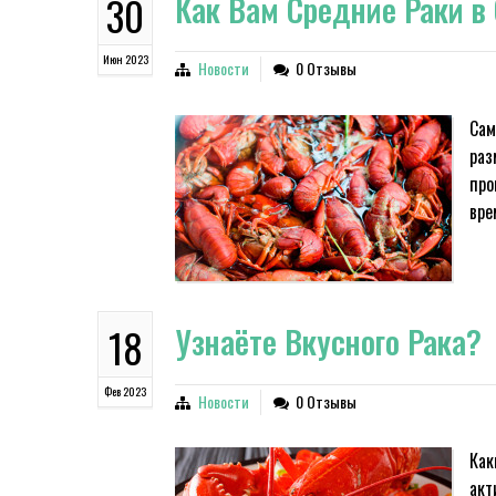
Как Вам Средние Раки в
30
Июн 2023
Новости
0 Отзывы
Сам
раз
про
вре
Узнаёте Вкусного Рака?
18
Фев 2023
Новости
0 Отзывы
Как
акт