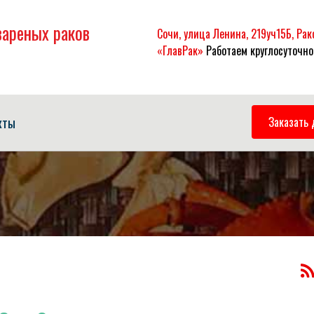
вареных раков
Сочи, улица Ленина, 219уч15Б, Ра
«ГлавРак»
Работаем круглосуточно
кты
Заказать 