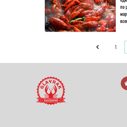
по 
мор
все
1