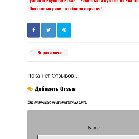
Узнаёте Вкусного Рака?
Раки в Сочи Кушают на Роз 115
Особенные раки - особенно варятся!
раки сочи
Пока нет Отзывов...
Добавить Отзыв
Ваш email-адрес не публикуется на сайте.
Name