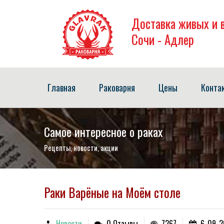
Доставка живых и 
Сочи - Адлер
Главная
Раковарня
Цены
Конта
Самое интересное о раках
Рецепты, новости, акции
Раки Варёные на Моём столе
Новости
0 Отзывы
7267
6-09-2