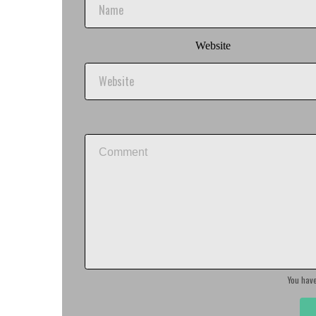
Website
You hav