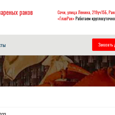
вареных раков
Сочи, улица Ленина, 219уч15Б, Ра
«ГлавРак»
Работаем круглосуточно
кты
Заказать 
022