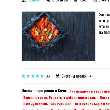
Заказа
центре
что на
на пор
Внесены правки: -/-
5.0
Похожее про раков в Сочи
:
Инновационные вариации
Варенные раки. Рецепты с добавлением соли.
Каких
Почему Полезны Раки Речные?
Наш Пивной Бар в Цент