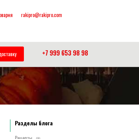
коварня
rakipro@rakipro.com
+7 999 653 98 98
доставку
Разделы блога
Рецепты
(9)