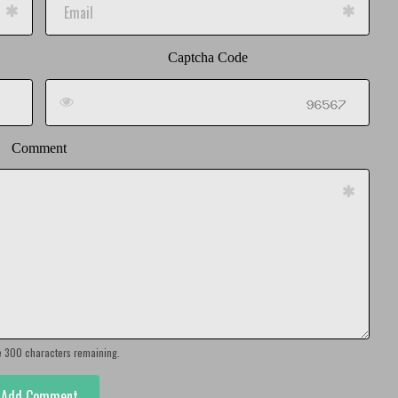
Captcha Code
Comment
e 300 characters remaining.
Add Comment