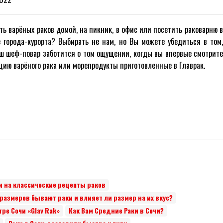
ть варёных раков домой, на пикник, в офис или посетить раковарню в
 города-курорта? Выбирать не нам, но Вы можете убедиться в том,
ш шеф-повар заботится о том ощущении, когды вы впервые смотрите
цию варёного рака или морепродукты приготовленные в Главрак.
Заказать Доставку Сочи
Отправить
 на классические рецепты раков
 размеров бывают раки и влияет ли размер на их вкус?
ре Сочи «Glav Rak»
Как Вам Средние Раки в Сочи?